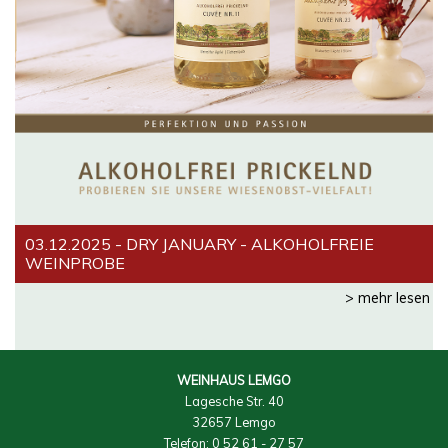
03.12.2025 - DRY JANUARY - ALKOHOLFREIE
WEINPROBE
> mehr lesen
WEINHAUS LEMGO
Lagesche Str. 40
32657 Lemgo
Telefon: 0 52 61 - 27 57