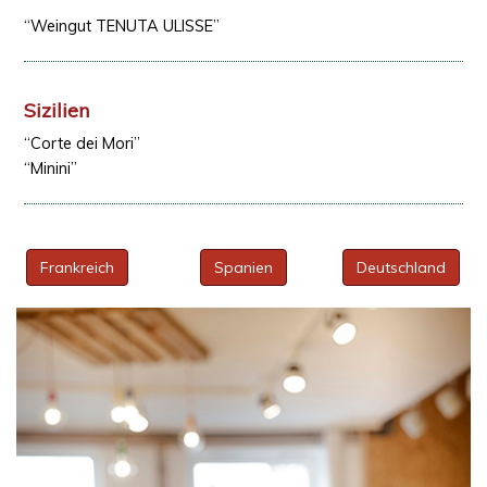
“Weingut
TENUTA
ULISSE
”
Sizilien
“Corte dei Mori”
“Minini”
Frankreich
Spanien
Deutschland