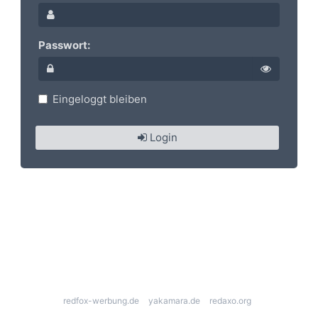
Passwort:
Eingeloggt bleiben
Login
redfox-werbung.de
yakamara.de
redaxo.org