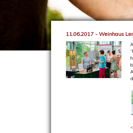
11.06.2017 - Weinhaus L
A
“
h
b
A
d
<